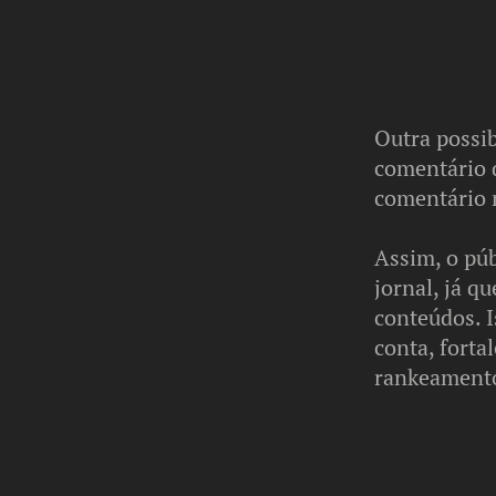
Outra possib
comentário q
comentário 
Assim, o púb
jornal, já q
conteúdos. 
conta, fort
rankeamento