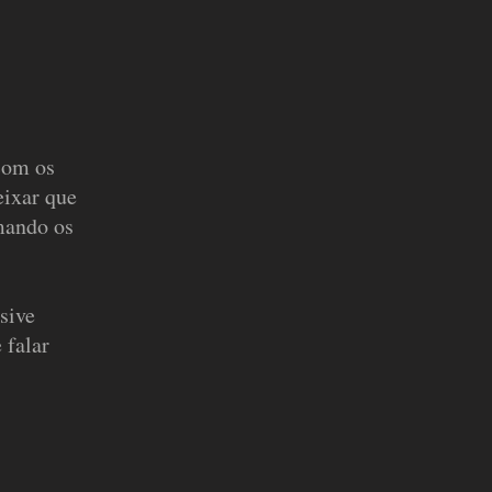
 com os
eixar que
rmando os
.
sive
 falar