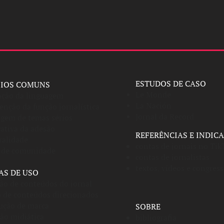
ESTUDOS DE CASO
FIOS COMUNS
Le Monde
ção da linguagem
La Nación
nção da função jornalística
Jornal da Record
gem de temas sérios
icativa da adesão
REFERÊNCIAS E INDIC
alidade
contas de jornais no Tik
 de comunidade
contas de jornalistas
textos, vídeos e congres
AS DE USO
ão de conteúdos do jornal
o de conteúdos direcionados
ução de marca
SOBRE
ão midiática
bibliografia