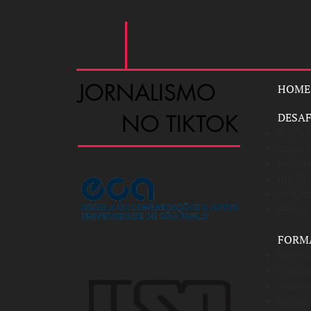
JORNALISMO
HOME
NO TIKTOK
DESA
adequa
manute
aborda
justif
tempor
gestão
FORM
extens
criaçã
constr
educaç