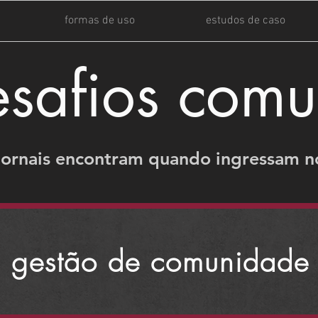
formas de uso
estudos de caso
esafios comu
jornais encontram quando ingressam n
gestão de comunidade