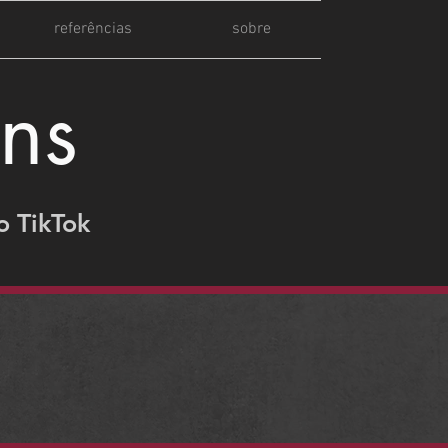
referências
sobre
ns
o TikTok