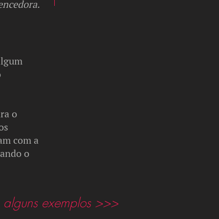
vencedora.
 algum
o
ara o
os
jam com a
tando o
a alguns exemplos >>>