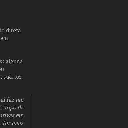
o direta
a em
s: alguns
ou
 usuários
nal faz um
o topo da
nativas em
e for mais