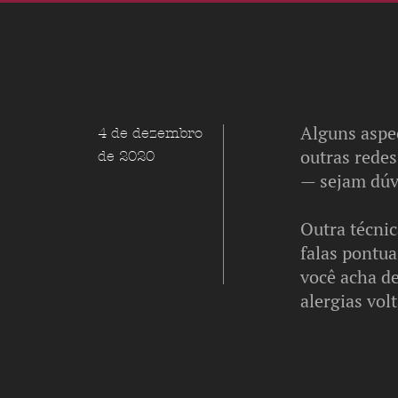
Alguns aspe
4 de dezembro
outras rede
de 2020
— sejam dúv
Outra técni
falas pontua
você acha de
alergias vol