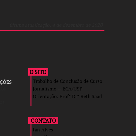
última atualização: 4 de dezembro de 2020
O SITE
Trabalho de Conclusão de Curso
AÇÕES
Tok
Jornalismo — ECA/USP
Orientação: Profª Drª Beth Saad
sos
CONTATO
Ian Alves