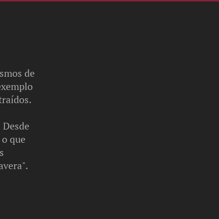
esmos de
 exemplo
raídos.
. Desde
 o que
s
avera".